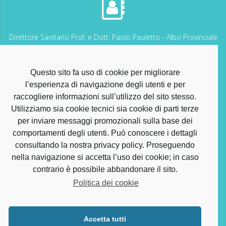
Direttore Sanitario Prof. e Dott. Paolo Pauletto - Albo Provinciale
dei Medici Chirurghi di VENEZIA n. 7339
Questo sito fa uso di cookie per migliorare
l’esperienza di navigazione degli utenti e per
raccogliere informazioni sull’utilizzo del sito stesso.
Utilizziamo sia cookie tecnici sia cookie di parti terze
Direttore Sanitario per i Servizi Odontoiatrici Dott. Alessandro
per inviare messaggi promozionali sulla base dei
Barbuni – Iscr. Albo Provinciale degli Odontoiatri di Venezia n.
comportamenti degli utenti. Può conoscere i dettagli
1239 Autorizzazione sanitaria Comune di Fossalta di
consultando la nostra privacy policy. Proseguendo
Portogruaro (VE) n. 3515 del 11.04.2024 - Polizza Assicurativa
Reale Mutua n. 2021/10/3362161
nella navigazione si accetta l’uso dei cookie; in caso
contrario è possibile abbandonare il sito.
Politica dei cookie
Accetta tutti
Odontoiatria San Biagio - Piazza San Biagio – Fossalta di