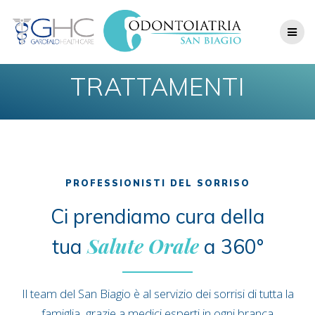
Skip
to
content
TRATTAMENTI
PROFESSIONISTI DEL SORRISO
Ci prendiamo cura della
Salute Orale
tua
a 360°
Il team del San Biagio è al servizio dei sorrisi di tutta la
famiglia, grazie a medici esperti in ogni branca