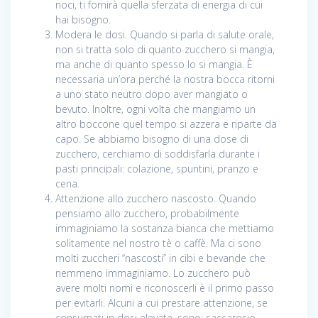
noci, ti fornirà quella sferzata di energia di cui
hai bisogno.
Modera le dosi. Quando si parla di salute orale,
non si tratta solo di quanto zucchero si mangia,
ma anche di quanto spesso lo si mangia. È
necessaria un’ora perché la nostra bocca ritorni
a uno stato neutro dopo aver mangiato o
bevuto. Inoltre, ogni volta che mangiamo un
altro boccone quel tempo si azzera e riparte da
capo. Se abbiamo bisogno di una dose di
zucchero, cerchiamo di soddisfarla durante i
pasti principali: colazione, spuntini, pranzo e
cena.
Attenzione allo zucchero nascosto. Quando
pensiamo allo zucchero, probabilmente
immaginiamo la sostanza bianca che mettiamo
solitamente nel nostro tè o caffè. Ma ci sono
molti zuccheri “nascosti” in cibi e bevande che
nemmeno immaginiamo. Lo zucchero può
avere molti nomi e riconoscerli è il primo passo
per evitarli. Alcuni a cui prestare attenzione, se
consumati in dosi elevate, sono: saccarosio,