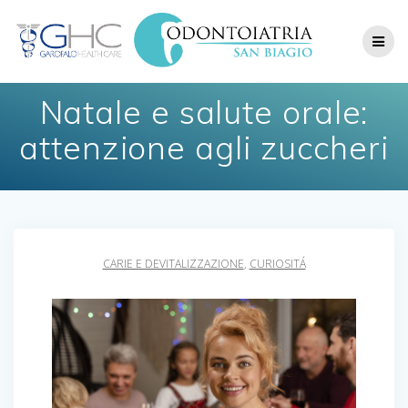
Skip
to
content
Natale e salute orale:
attenzione agli zuccheri
CARIE E DEVITALIZZAZIONE
,
CURIOSITÁ