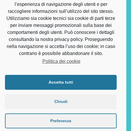
l’esperienza di navigazione degli utenti e per
raccogliere informazioni sull’utilizzo del sito stesso.
Utilizziamo sia cookie tecnici sia cookie di parti terze
Direttore Sanitario per i Servizi Odontoiatrici Dott. Alessandro
per inviare messaggi promozionali sulla base dei
Barbuni – Iscr. Albo Provinciale degli Odontoiatri di Venezia n.
comportamenti degli utenti. Può conoscere i dettagli
1239 Autorizzazione sanitaria Comune di Fossalta di
consultando la nostra privacy policy. Proseguendo
Portogruaro (VE) n. 3515 del 11.04.2024 - Polizza Assicurativa
Reale Mutua n. 2021/10/3362161
nella navigazione si accetta l’uso dei cookie; in caso
contrario è possibile abbandonare il sito.
Politica dei cookie
Accetta tutti
Odontoiatria San Biagio - Piazza San Biagio – Fossalta di
Portogruaro - 0421 244370 - Centro Medico San Biagio Srl a
socio unico - P. IVA 03831150366 C.F. 03089200277
Chiudi
Preferenze
© 2026 Odontoiatria San Biagio - Clicca sulle Icone per visionare