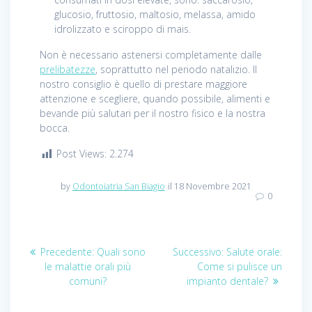
glucosio, fruttosio, maltosio, melassa, amido
idrolizzato e sciroppo di mais.
Non è necessario astenersi completamente dalle
prelibatezze
, soprattutto nel periodo natalizio. Il
nostro consiglio è quello di prestare maggiore
attenzione e scegliere, quando possibile, alimenti e
bevande più salutari per il nostro fisico e la nostra
bocca.
Post Views:
2.274
by
Odontoiatria San Biagio
il 18 Novembre 2021
0
Navigazione
Precedente:
Articolo
Quali sono
Successivo:
Articolo
Salute orale:
le malattie orali più
precedente:
Come si pulisce un
successivo:
articoli
comuni?
impianto dentale?