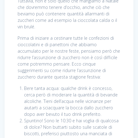
Tuttavia, non è solo quello che mangiamo a Natale
che dovremmo tenere d’occhio, anche ciò che
beviamo può contenere quantità allarmanti di
zuccheri come ad esempio la cioccolata calda o il
vin brulé.
Prima di iniziare a cestinare tutte le confezioni di
cioccolatini e di panettoni che abbiamo
accumulato per le nostre feste, pensiamo però che
ridurre l’assunzione di zucchero non è così difficile
come potremmo pensare. Ecco cinque
suggerimenti su come ridurre l’assunzione di
zucchero durante questa stagione festiva:
Bere tanta acqua: qualche drink è concesso,
cerca però di moderare la quantità di bevande
alcoliche. Tieni dell’acqua nelle vicinanze per
aiutarti a sciacquare la bocca dallo zucchero
dopo aver bevuto il tuo drink preferito.
Spuntino! Sono le 10:30 e hai voglia di qualcosa
di dolce? Non buttarti subito sulle scatole di
biscotti, preferisci piuttosto una manciata di