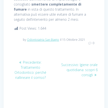
consigliato
smettere completamente di
fumare
in vista di questo trattamento. In
alternativa può essere utile evitare di fumare a
seguito dell’intervento per almeno 2 mesi.
Post Views:
1.644
by
Odontoiatria San Biagio
il 15 Ottobre 2021
0
Navigazione
Precedente:
Articolo
Successivo:
Articolo
Igiene orale
Trattamento
precedente:
articoli
quotidiana: scopri 6
successivo:
Ortodontico: perché
consigli
riallineare il sorriso?