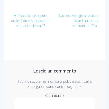
Navigazione
Precedente:
Articolo
Salute
Successivo:
Articolo
Igiene orale e
orale: Come si pulisce un
precedente:
bambini: come
successivo:
articoli
impianto dentale?
comportarsi?
Lascia un commento
Il tuo indirizzo email non sarà pubblicato.
I campi
obbligatori sono contrassegnati
*
Commento