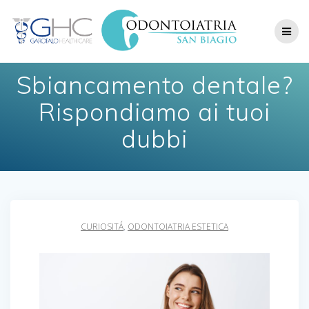
Skip
to
content
Sbiancamento dentale?
Rispondiamo ai tuoi
dubbi
CURIOSITÁ
,
ODONTOIATRIA ESTETICA