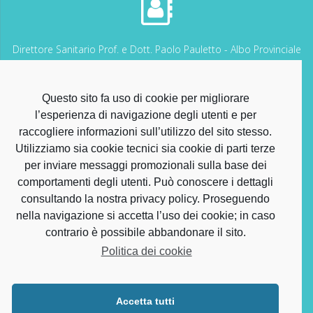
Direttore Sanitario Prof. e Dott. Paolo Pauletto - Albo Provinciale
dei Medici Chirurghi di VENEZIA n. 7339
Questo sito fa uso di cookie per migliorare
l’esperienza di navigazione degli utenti e per
raccogliere informazioni sull’utilizzo del sito stesso.
Utilizziamo sia cookie tecnici sia cookie di parti terze
Direttore Sanitario per i Servizi Odontoiatrici Dott. Alessandro
per inviare messaggi promozionali sulla base dei
Barbuni – Iscr. Albo Provinciale degli Odontoiatri di Venezia n.
comportamenti degli utenti. Può conoscere i dettagli
1239 Autorizzazione sanitaria Comune di Fossalta di
consultando la nostra privacy policy. Proseguendo
Portogruaro (VE) n. 3515 del 11.04.2024 - Polizza Assicurativa
Reale Mutua n. 2021/10/3362161
nella navigazione si accetta l’uso dei cookie; in caso
contrario è possibile abbandonare il sito.
Politica dei cookie
Accetta tutti
Odontoiatria San Biagio - Piazza San Biagio – Fossalta di