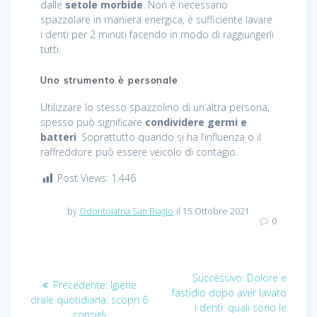
dalle
setole morbide
. Non è necessario
spazzolare in maniera energica, è sufficiente lavare
i denti per 2 minuti facendo in modo di raggiungerli
tutti.
Uno strumento è personale
Utilizzare lo stesso spazzolino di un’altra persona,
spesso può significare
condividere germi e
batteri
. Soprattutto quando si ha l’influenza o il
raffreddore può essere veicolo di contagio.
Post Views:
1.446
by
Odontoiatria San Biagio
il 15 Ottobre 2021
0
Navigazione
Successivo:
Articolo
Dolore e
Precedente:
Articolo
Igiene
fastidio dopo aver lavato
successivo:
articoli
orale quotidiana: scopri 6
precedente:
i denti: quali sono le
consigli