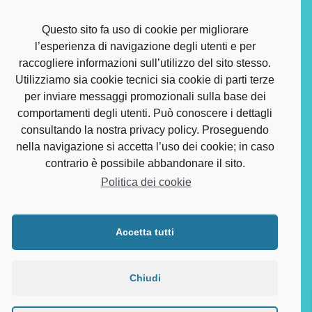
Questo sito fa uso di cookie per migliorare
l’esperienza di navigazione degli utenti e per
raccogliere informazioni sull’utilizzo del sito stesso.
Utilizziamo sia cookie tecnici sia cookie di parti terze
Direttore Sanitario per i Servizi Odontoiatrici Dott. Alessandro
per inviare messaggi promozionali sulla base dei
Barbuni – Iscr. Albo Provinciale degli Odontoiatri di Venezia n.
comportamenti degli utenti. Può conoscere i dettagli
1239 Autorizzazione sanitaria Comune di Fossalta di
consultando la nostra privacy policy. Proseguendo
Portogruaro (VE) n. 3515 del 11.04.2024 - Polizza Assicurativa
Reale Mutua n. 2021/10/3362161
nella navigazione si accetta l’uso dei cookie; in caso
contrario è possibile abbandonare il sito.
Politica dei cookie
Accetta tutti
Odontoiatria San Biagio - Piazza San Biagio – Fossalta di
Portogruaro - 0421 244370 - Centro Medico San Biagio Srl a
socio unico - P. IVA 03831150366 C.F. 03089200277
Chiudi