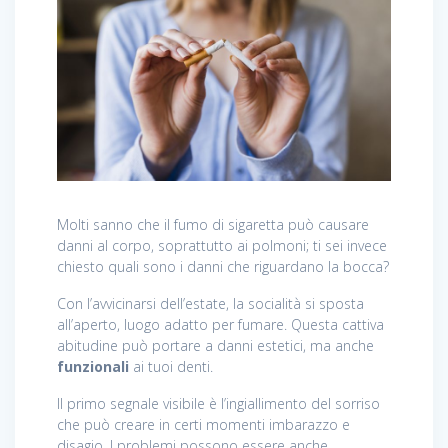
Molti sanno che il fumo di sigaretta può causare
danni al corpo, soprattutto ai polmoni; ti sei invece
chiesto quali sono i danni che riguardano la bocca?
Con l’avvicinarsi dell’estate, la socialità si sposta
all’aperto, luogo adatto per fumare. Questa cattiva
abitudine può portare a danni estetici, ma anche
funzionali
ai tuoi denti.
Il primo segnale visibile è l’ingiallimento del sorriso
che può creare in certi momenti imbarazzo e
disagio. I problemi possono essere anche