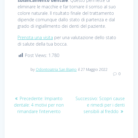
sbiancamento dentale
. Questo permette di
eliminare le macchie e far tornare il sorriso al suo
colore naturale. Il risultato finale del trattamento
dipende comunque dallo stato di partenza e dal
grado di ingiallimento dei denti del paziente.
Prenota una visita
per una valutazione dello stato
di salute della tua bocca.
Post Views:
1.780
by
Odontoiatria San Biagio
il 27 Maggio 2022
0
Navigazione
Precedente:
Articolo
Impianto
Successivo:
Articolo
Scopri cause
dentale: 4 motivi per non
precedente:
e rimedi per i denti
successivo:
articoli
rimandare l’intervento
sensibili al freddo